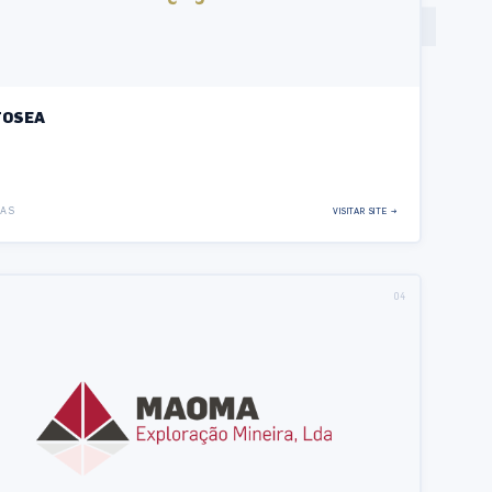
TOSEA
CAS
VISITAR SITE →
04