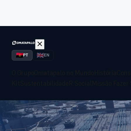
PT
PT
PT
EN
O Grupo
Omatapalo no Mundo
História
Cons
Kit
Sustentabilidade
R.Social
Missão Fazer 