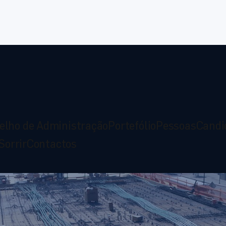
elho de Administração
Portefólio
Pessoas
Candi
Sorrir
Contactos