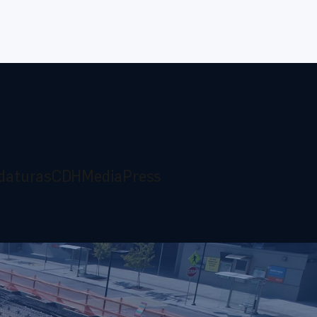
daturas
CDH
Media
Press