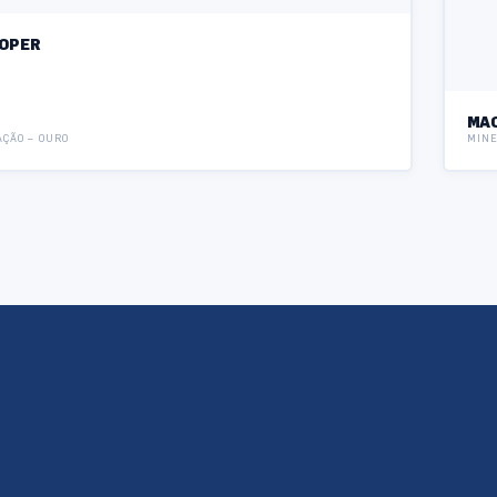
OPER
MA
ÇÃO – OURO
MINE